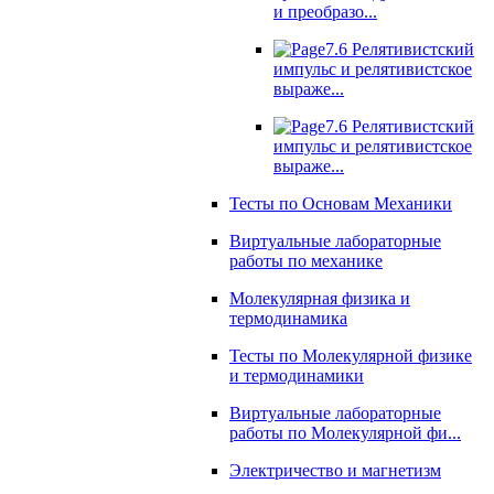
и преобразо...
7.6 Релятивистский
импульс и релятивистское
выраже...
7.6 Релятивистский
импульс и релятивистское
выраже...
Тесты по Основам Механики
Виртуальные лабораторные
работы по механике
Молекулярная физика и
термодинамика
Тесты по Молекулярной физике
и термодинамики
Виртуальные лабораторные
работы по Молекулярной фи...
Электричество и магнетизм