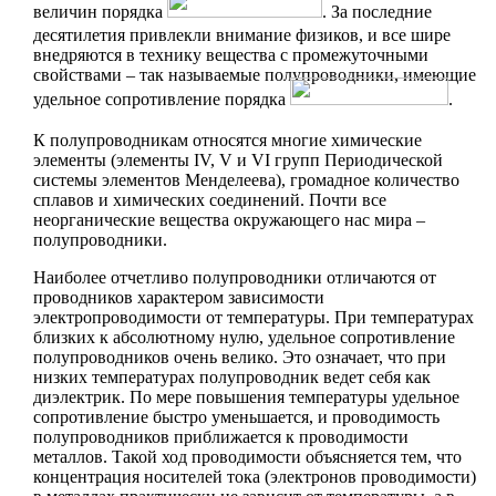
величин порядка
. За последние
десятилетия привлекли внимание физиков, и все шире
внедряются в технику вещества с промежуточными
свойствами – так называемые полупроводники, имеющие
удельное сопротивление порядка
.
К полупроводникам относятся многие химические
элементы (элементы IV, V и VI групп Периодической
системы элементов Менделеева), громадное количество
сплавов и химических соединений. Почти все
неорганические вещества окружающего нас мира –
полупроводники.
Наиболее отчетливо полупроводники отличаются от
проводников характером зависимости
электропроводимости от температуры. При температурах
близких к абсолютному нулю, удельное сопротивление
полупроводников очень велико. Это означает, что при
низких температурах полупроводник ведет себя как
диэлектрик. По мере повышения температуры удельное
сопротивление быстро уменьшается, и проводимость
полупроводников приближается к проводимости
металлов. Такой ход проводимости объясняется тем, что
концентрация носителей тока (электронов проводимости)