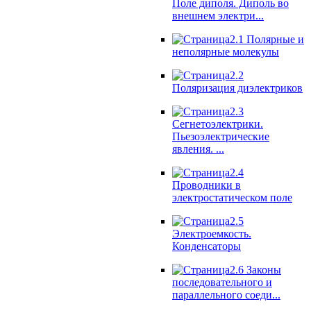
Поле диполя. Диполь во
внешнем электри...
2.1 Полярные и
неполярные молекулы
2.2
Поляризация диэлектриков
2.3
Сегнетоэлектрики.
Пьезоэлектрические
явления. ...
2.4
Проводники в
электростатическом поле
2.5
Электроемкость.
Конденсаторы
2.6 Законы
последовательного и
параллельного соеди...