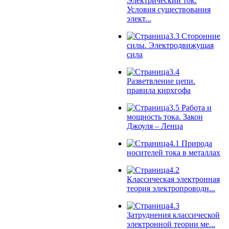
Электрический ток.
Условия существования
элект...
3.3 Сторонние
силы. Электродвижущая
сила
3.4
Разветвление цепи.
правила кирхгофа
3.5 Работа и
мощность тока. Закон
Джоуля – Ленца
4.1 Природа
носителей тока в металлах
4.2
Классическая электронная
теория электропроводн...
4.3
Затруднения классической
электронной теории ме...