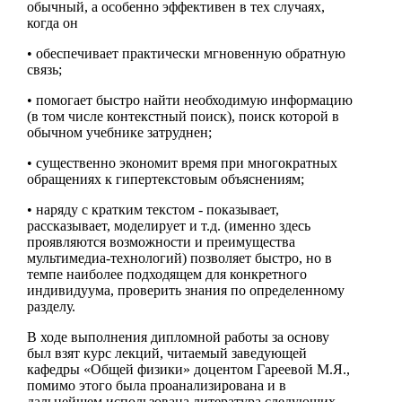
обычный, а особенно эффективен в тех случаях,
когда он
• обеспечивает практически мгновенную обратную
связь;
• помогает быстро найти необходимую информацию
(в том числе контекстный поиск), поиск которой в
обычном учебнике затруднен;
• существенно экономит время при многократных
обращениях к гипертекстовым объяснениям;
• наряду с кратким текстом - показывает,
рассказывает, моделирует и т.д. (именно здесь
проявляются возможности и преимущества
мультимедиа-технологий) позволяет быстро, но в
темпе наиболее подходящем для конкретного
индивидуума, проверить знания по определенному
разделу.
В ходе выполнения дипломной работы за основу
был взят курс лекций, читаемый заведующей
кафедры «Общей физики» доцентом Гареевой М.Я.,
помимо этого была проанализирована и в
дальнейшем использована литература следующих