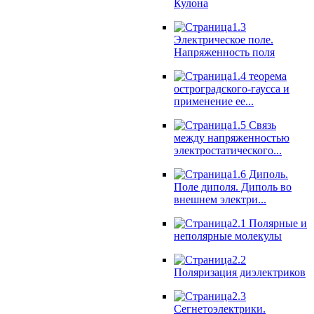
Кулона
1.3
Электрическое поле.
Напряженность поля
1.4 теорема
остроградского-гаусса и
применение ее...
1.5 Связь
между напряженностью
электростатического...
1.6 Диполь.
Поле диполя. Диполь во
внешнем электри...
2.1 Полярные и
неполярные молекулы
2.2
Поляризация диэлектриков
2.3
Сегнетоэлектрики.