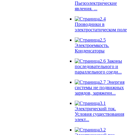
Пьезоэлектрические
явления. ...
2.4
Проводники в
электростатическом поле
2.5
Электроемкость.
Конденсаторы
2.6 Законы
последовательного и
параллельного соеди...
2.7 Энергия
системы не подвижных
зарядов, заряженн...
3.1
Электрический ток.
Условия существования
элект...
3.2