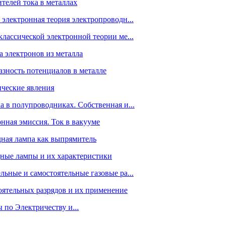
ителей тока в металлах
 электронная теория электропроводн...
классической электронной теории ме...
а электронов из металла
азность потенциалов в металле
ические явления
а в полупроводниках. Собственная и...
онная эмиссия. Ток в вакууме
дная лампа как выпрямитель
дные лампы и их характеристики
льные и самостоятельные газовые ра...
оятельных разрядов и их применение
по Электричеству и...