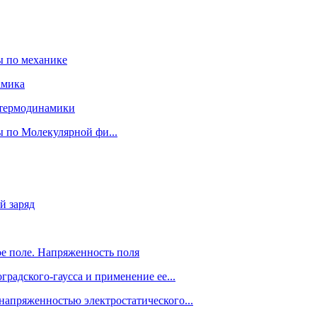
ы по механике
амика
 термодинамики
 по Молекулярной фи...
й заряд
ое поле. Напряженность поля
оградского-гаусса и применение ее...
 напряженностью электростатического...