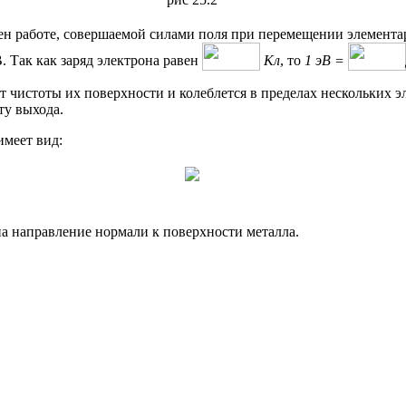
вен работе, совершаемой силами поля при перемещении элементар
. Так как заряд электрона равен
Кл
, то
1 эВ =
т чистоты их поверхности и колеблется в пределах нескольких 
ту выхода.
имеет вид:
на направление нормали к поверхности металла.