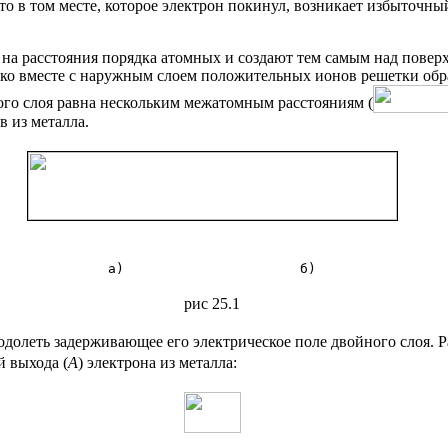
, то в том месте, которое электрон покинул, возникает избыточн
 на расстояния порядка атомных и создают тем самым над поверхн
ако вместе с наружным слоем положительных ионов решетки образ
ого слоя равна нескольким межатомным расстояниям (
в из металла.
a)                      б)
рис 25.1
одолеть задерживающее его электрическое поле двойного слоя. 
й выхода (
А
) электрона из металла: