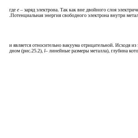
где
е
– заряд электрона. Так как вне двойного слоя электрич
.Потенциальная энергия свободного электрона внутри мета
и является относительно вакуума отрицательной. Исходя из
дном (рис.25.2),
l
– линейные размеры металла), глубина кот