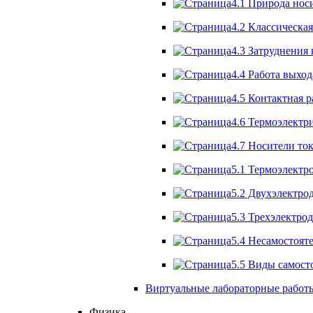
4.1 Природа нос
4.2 Классическая
4.3 Затруднения 
4.4 Работа выход
4.5 Контактная р
4.6 Термоэлектр
4.7 Носители ток
5.1 Термоэлектр
5.2 Двухэлектро
5.3 Трехэлектро
5.4 Несамостояте
5.5 Виды самост
Виртуальные лабораторные работы 
Физика