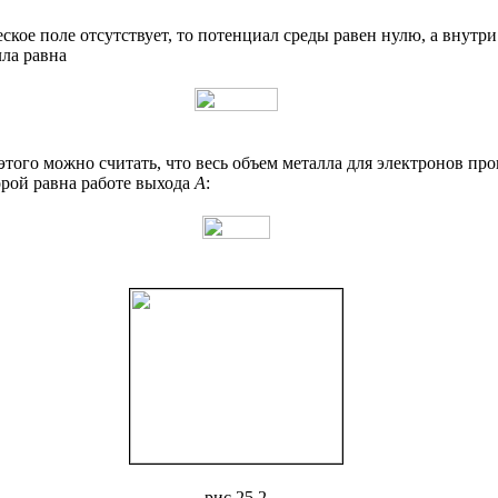
еское поле отсутствует, то потенциал среды равен нулю, а внут
лла равна
 этого можно считать, что весь объем металла для электронов п
орой равна работе выхода
А
:
рис 25.2