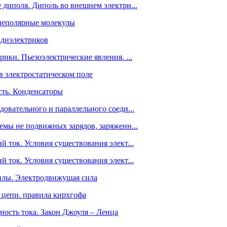
е диполя. Диполь во внешнем электри...
неполярные молекулы
 диэлектриков
рики. Пьезоэлектрические явления. ...
в электростатическом поле
сть. Конденсаторы
довательного и параллельного соеди...
темы не подвижных зарядов, заряженн...
й ток. Условия существования элект...
й ток. Условия существования элект...
илы. Электродвижущая сила
е цепи. правила кирхгофа
ность тока. Закон Джоуля – Ленца