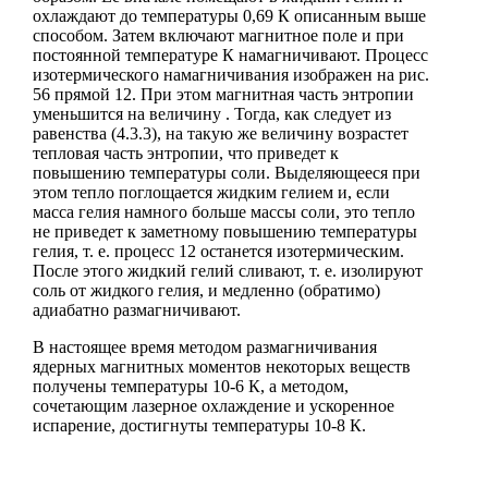
охлаждают до температуры 0,69 К описанным выше
способом. Затем включают магнитное поле и при
постоянной температуре К намагничивают. Процесс
изотермического намагничивания изображен на рис.
56 прямой 12. При этом магнитная часть энтропии
уменьшится на величину . Тогда, как следует из
равенства (4.3.3), на такую же величину возрастет
тепловая часть энтропии, что приведет к
повышению температуры соли. Выделяющееся при
этом тепло поглощается жидким гелием и, если
масса гелия намного больше массы соли, это тепло
не приведет к заметному повышению температуры
гелия, т. е. процесс 12 останется изотермическим.
После этого жидкий гелий сливают, т. е. изолируют
соль от жидкого гелия, и медленно (обратимо)
адиабатно размагничивают.
В настоящее время методом размагничивания
ядерных магнитных моментов некоторых веществ
получены температуры 10-6 К, а методом,
сочетающим лазерное охлаждение и ускоренное
испарение, достигнуты температуры 10-8 К.