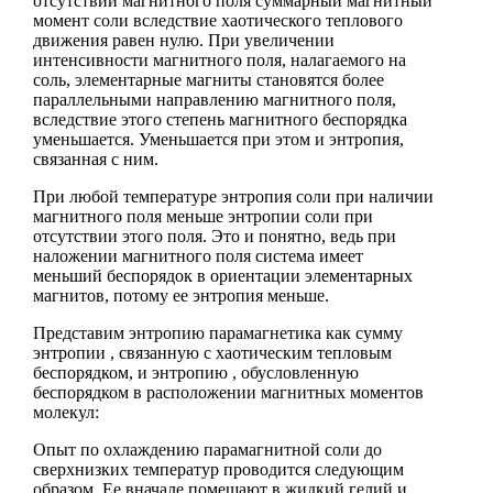
отсутствии магнитного поля суммарный магнитный
момент соли вследствие хаотического теплового
движения равен нулю. При увеличении
интенсивности магнитного поля, налагаемого на
соль, элементарные магниты становятся более
параллельными направлению магнитного поля,
вследствие этого степень магнитного беспорядка
уменьшается. Уменьшается при этом и энтропия,
связанная с ним.
При любой температуре энтропия соли при наличии
магнитного поля меньше энтропии соли при
отсутствии этого поля. Это и понятно, ведь при
наложении магнитного поля система имеет
меньший беспорядок в ориентации элементарных
магнитов, потому ее энтропия меньше.
Представим энтропию парамагнетика как сумму
энтропии , связанную с хаотическим тепловым
беспорядком, и энтропию , обусловленную
беспорядком в расположении магнитных моментов
молекул:
Опыт по охлаждению парамагнитной соли до
сверхнизких температур проводится следующим
образом. Ее вначале помещают в жидкий гелий и