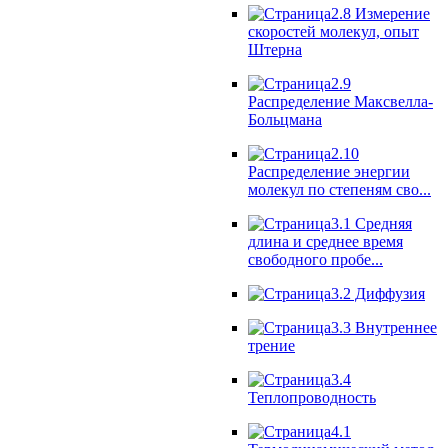
2.8 Измерение
скоростей молекул, опыт
Штерна
2.9
Распределение Максвелла-
Больцмана
2.10
Распределение энергии
молекул по степеням сво...
3.1 Средняя
длина и среднее время
свободного пробе...
3.2 Диффузия
3.3 Внутреннее
трение
3.4
Теплопроводность
4.1