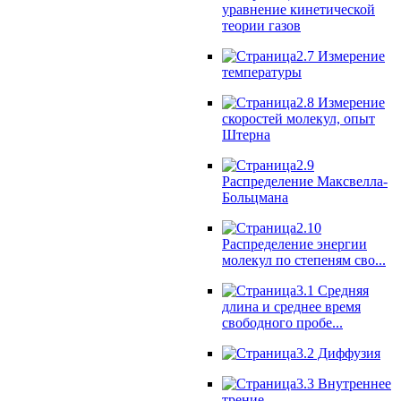
уравнение кинетической
теории газов
2.7 Измерение
температуры
2.8 Измерение
скоростей молекул, опыт
Штерна
2.9
Распределение Максвелла-
Больцмана
2.10
Распределение энергии
молекул по степеням сво...
3.1 Средняя
длина и среднее время
свободного пробе...
3.2 Диффузия
3.3 Внутреннее
трение