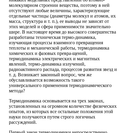
молекулярном строении вещества, поэтому в ней
отсутствуют любые величины, характеризующие
отдельные частицы (диаметры молекул и атомов, их
масса, структура и т. п.), ее выводы не зависят от
этих моделей и сфера применимости значительно
шире. В настоящее время до высокого совершенства
разработаны техническая термо-динамика,
изучающая процессы взаимного превращения
теплоты и механической работы, термодинамика
химических и фазовых превра-щений,
термодинамика электрических и магнитных
явлений, термо-динамика излучений,
радиоактивного распада, процессов развития звезд и
т. д. Возникает законный вопрос, чем же
обуславливается возможность такого
универсального применения термодинамического
метода?
Термодинамика основывается на трех законах,
установленных на огромном количестве физических
опытов, из которых все остальные положения этой
науки получаются путем строго логичных
рассуждений.
Первый закон термодинамики непосредственно