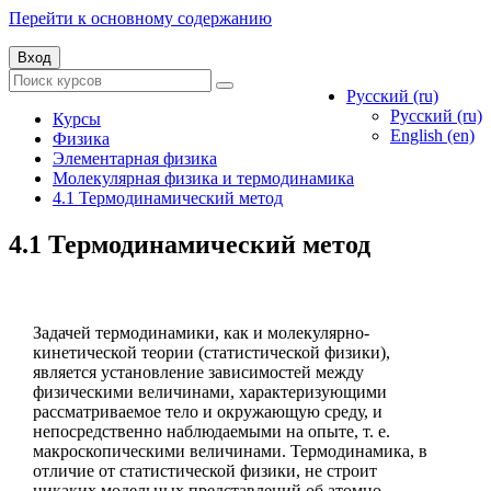
Перейти к основному содержанию
Вход
Русский ‎(ru)‎
Русский ‎(ru)‎
Курсы
English ‎(en)‎
Физика
Элементарная физика
Молекулярная физика и термодинамика
4.1 Термодинамический метод
4.1 Термодинамический метод
Задачей термодинамики, как и молекулярно-
кинетической теории (статистической физики),
является установление зависимостей между
физическими величинами, характеризующими
рассматриваемое тело и окружающую среду, и
непосредственно наблюдаемыми на опыте, т. е.
макроскопическими величинами. Термодинамика, в
отличие от статистической физики, не строит
никаких модельных представлений об атомно-