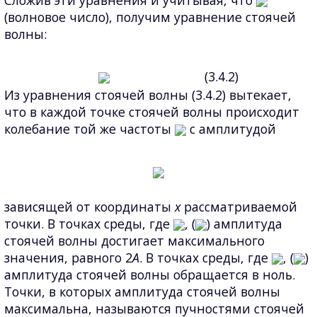
Сложив эти уравнения и учитывая, что
(волновое число), получим уравнение стоячей
волны:
(3.4.2)
Из уравнения стоячей волны (3.4.2) вытекает,
что в каждой точке стоячей волны происходит
колебание той же частоты
с амплитудой
зависящей от координаты
x
рассматриваемой
точки. В точках среды, где
, (
) амплитуда
стоячей волны достигает максимального
значения, равного 2
А
. В точках среды, где
, (
)
амплитуда стоячей волны обращается в ноль.
Точки, в которых амплитуда стоячей волны
максимальна, называются пучностями стоячей