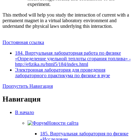
experiment.
This method will help you study the interaction of current with a
permanent magnet in a virtual laboratory environment and
understand the physical laws underlying this interaction.
Постоянная ссылка
184. Виртуальная лабораторная работа по физике
«Определение удельной теплоты сгорания топлива» -
http://efizika.ru/html5/184/index.html
Электронная лаборатория для проведения
лабораторного практикума по физике в вузе
Пропустить Навигация
Навигация
В начало
Новости сайта
185. Виртуальная лаборатория по физике
«Исследован...