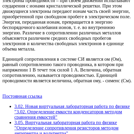
электроны проводимости – при своем движении испытывают
соударения с ионами кристаллической решетки. При этом
движущиеся электроны передают ионам часть своей энергии,
приобретенной при свободном пробеге в электрическом поле.
Энергия, переданная ионам, превращается в энергию
беспорядочного колебания ионов, т. е. во внутреннюю
энергию. Различие в сопротивлении различных металлов
объясняется различием средних свободных пробегов
электронов и количества свободных электронов в единице
объема металла.
Единицей сопротивления в системе СИ является ом (Ом),
равный сопротивлению такого проводника, в котором при
напряжении 1 В течет ток силой 1 А. Величина, обратная
сопротивлению, называется проводимостью. Единицей
проводимости является величина, обратная ому, - сименс (См).
Постоянная ссылка
3.02. Новая виртуальная лабораторная работа по физике
"3.02. Определение емкости конденсаторов методом
сравнения емкостей"
3.05. Виртуальная лабораторная работа по физике
"Определение сопротивления резисторов методом
амперметра и вольтметра"