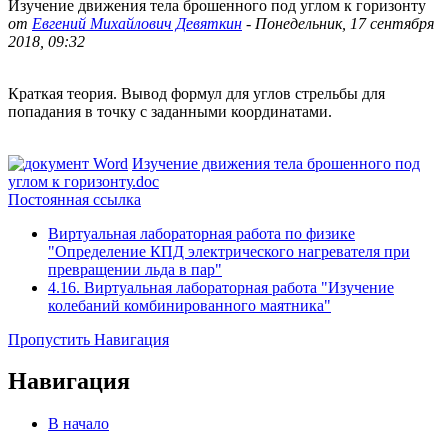
Изучение движения тела брошенного под углом к горизонту
от
Евгений Михайлович Девяткин
-
Понедельник, 17 сентября
2018, 09:32
Краткая теория. Вывод формул для углов стрельбы для
попадания в точку с заданными координатами.
Изучение движения тела брошенного под
углом к горизонту.doc
Постоянная ссылка
Виртуальная лабораторная работа по физике
"Определение КПД электрического нагревателя при
превращении льда в пар"
4.16. Виртуальная лабораторная работа "Изучение
колебаний комбинированного маятника"
Пропустить Навигация
Навигация
В начало