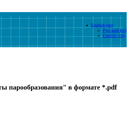
English ‎(en)‎
Русский ‎(ru)‎
English ‎(en)‎
ы парообразования" в формате *.pdf