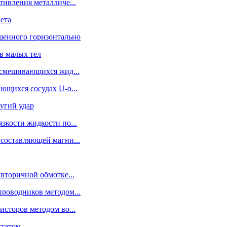
тивления металличе...
вета
ошенного горизонтально
в малых тел
есмешивающихся жид...
ющихся сосудах U-о...
угий удар
зкости жидкости по...
 составляющей магни...
 вторичной обмотке...
проводников методом...
исторов методом во...
статом