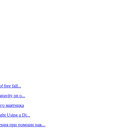
 free fall...
gravity on o...
го маятника
ght Using a Di...
ения при помощи нак...