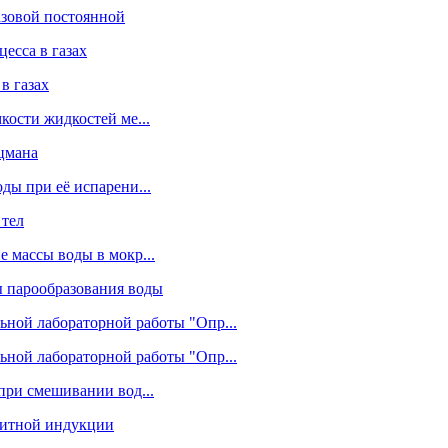
азовой постоянной
есса в газах
в газах
кости жидкостей ме...
цмана
ды при её испарени...
 тел
 массы воды в мокр...
ы парообразования воды
ьной лабораторной работы "Опр...
ьной лабораторной работы "Опр...
при смешивании вод...
нитной индукции