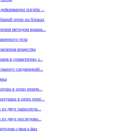
деформации изгиба ...
ебаний цепи на блоках
ения методом враща...
яженного тела
ломления вещества
шня в герметично з...
ельного соединений...
нка
тора в цепи перем...
атушки в цепи пере...
из двух параллель...
из двух последова...
методом сдвига фаз