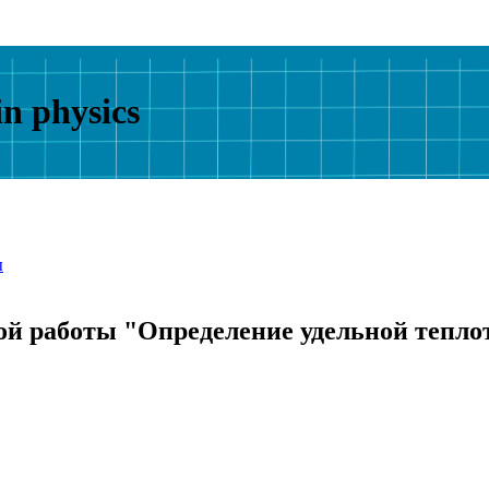
in physics
ы
ой работы "Определение удельной теплот