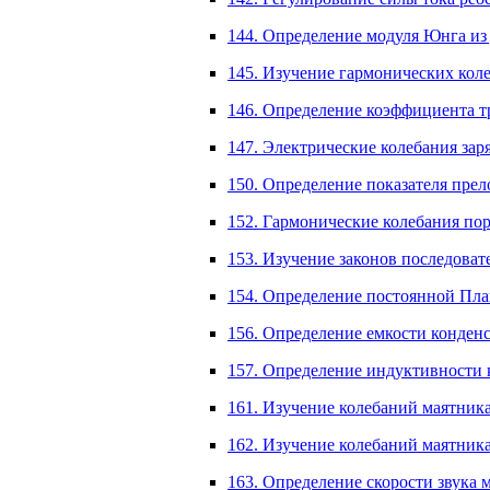
144. Определение модуля Юнга из 
145. Изучение гармонических кол
146. Определение коэффициента тр
147. Электрические колебания зар
150. Определение показателя пре
152. Гармонические колебания пор
153. Изучение законов последоват
154. Определение постоянной Пла
156. Определение емкости конденса
157. Определение индуктивности к
161. Изучение колебаний маятника 
162. Изучение колебаний маятника 
163. Определение скорости звука 