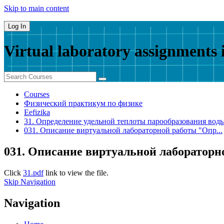
Skip to main content
Log In
Virtual laboratory assignments 
Courses
Физический практикум по физике
Eefizika
31. Определение удельной теплоты парообразования вод
031. Описание виртуальной лабораторной работы "Опр...
031. Описание виртуальной лабораторн
Click
31.pdf
link to view the file.
Skip Navigation
Navigation