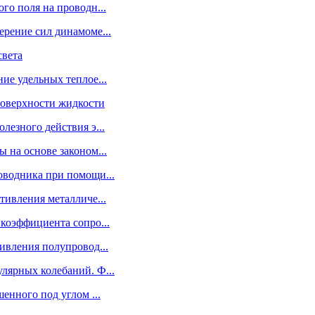
го поля на проводн...
ерение сил динамоме...
света
ие удельных теплое...
поверхности жидкости
лезного действия э...
 на основе законом...
оводника при помощи...
тивления металличе...
коэффициента сопро...
ивления полупровод...
лярных колебаний. Ф...
енного под углом ...