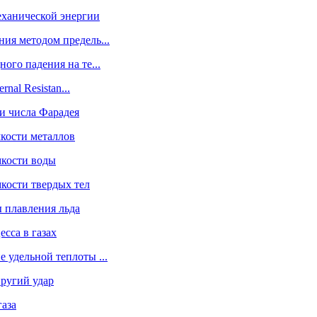
еханической энергии
ия методом предель...
ого падения на те...
rnal Resistan...
 и числа Фарадея
мкости металлов
мкости воды
кости твердых тел
ы плавления льда
сса в газах
 удельной теплоты ...
пругий удар
газа