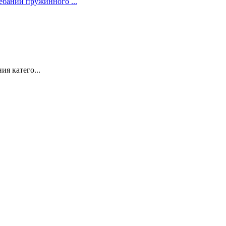
ебаний пружинного ...
я катего...