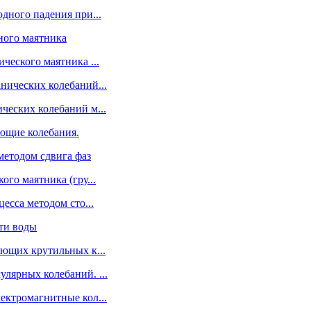
одного падения при...
ного маятника
ческого маятника ...
нических колебаний...
ческих колебаний м...
ющие колебания.
 методом сдвига фаз
ого маятника (гру...
есса методом сто...
сти воды
ающих крутильных к...
лярных колебаний. ...
ектромагнитные кол...