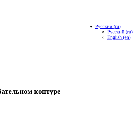
Русский ‎(ru)‎
Русский ‎(ru)‎
English ‎(en)‎
бательном контуре