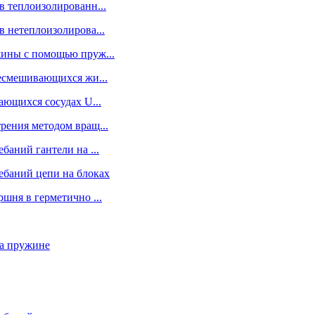
в теплоизолированн...
в нетеплоизолирова...
жины с помощью пруж...
несмешивающихся жи...
ающихся сосудах U...
рения методом вращ...
баний гантели на ...
ебаний цепи на блоках
шня в герметично ...
на пружине