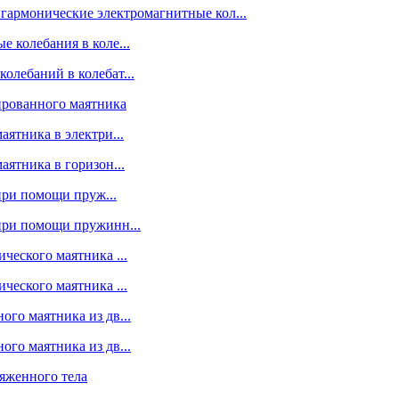
 гармонические электромагнитные кол...
е колебания в коле...
олебаний в колебат...
ированного маятника
аятника в электри...
аятника в горизон...
при помощи пруж...
 при помощи пружинн...
ческого маятника ...
ческого маятника ...
ого маятника из дв...
ого маятника из дв...
ряженного тела