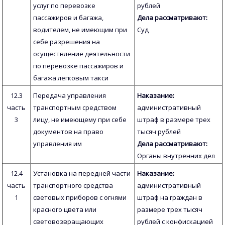
услуг по перевозке
рублей
пассажиров и багажа,
Дела рассматривают:
водителем, не имеющим при
Суд
себе разрешения на
осуществление деятельности
по перевозке пассажиров и
багажа легковым такси
12.3
Передача управления
Наказание:
часть
транспортным средством
административный
3
лицу, не имеющему при себе
штраф в размере трех
документов на право
тысяч рублей
управления им
Дела рассматривают:
Органы внутренних дел
12.4
Установка на передней части
Наказание:
часть
транспортного средства
административный
1
световых приборов с огнями
штраф на граждан в
красного цвета или
размере трех тысяч
световозвращающих
рублей с конфискацией