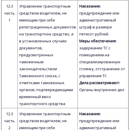
12.3
Управление транспортным
Наказание:
часть
средством водителем, не
предупреждение или
1
имеющим при себе
административный
регистрационных документов
штраф в размере
на транспортное средство, а
пятисот рублей.
в установленных случаях
Меры обеспечения:
документов,
задержание ТС с
предусмотренных
помещением на
таможенным
специализированную
законодательством
стоянку, отстранение от
Таможенного союза, с
управления ТС
отметками таможенных
Дела рассматривают:
органов, подтверждающими
Органы внутренних дел
временный ввоз
транспортного средства
12.3
Управление транспортным
Наказание:
часть
средством водителем, не
предупреждение или
2
имеющим при себе
административный