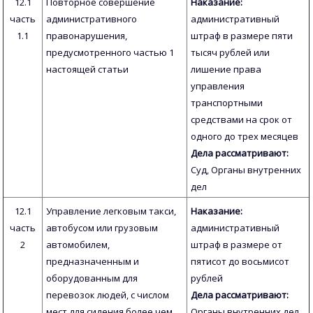
12.1
Повторное совершение
Наказание:
часть
административного
административный
1.1
правонарушения,
штраф в размере пяти
предусмотренного частью 1
тысяч рублей или
настоящей статьи
лишение права
управления
транспортными
средствами на срок от
одного до трех месяцев
Дела рассматривают:
Суд, Органы внутренних
дел
12.1
Управление легковым такси,
Наказание:
часть
автобусом или грузовым
административный
2
автомобилем,
штраф в размере от
предназначенным и
пятисот до восьмисот
оборудованным для
рублей
перевозок людей, с числом
Дела рассматривают:
мест для сидения более чем
Органы внутренних дел