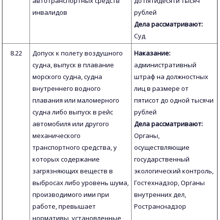
автотранспортных средств
до пятидесяти тысяч
инвалидов
рублей
Дела рассматривают:
Суд
8.22
Допуск к полету воздушного
Наказание:
судна, выпуск в плавание
административный
морского судна, судна
штраф на должностных
внутреннего водного
лиц в размере от
плавания или маломерного
пятисот до одной тысячи
судна либо выпуск в рейс
рублей
автомобиля или другого
Дела рассматривают:
механического
Органы,
транспортного средства, у
осуществляющие
которых содержание
государственный
загрязняющих веществ в
экологический контроль,
выбросах либо уровень шума,
Гостехнадзор, Органы
производимого ими при
внутренних дел,
работе, превышает
Ространснадзор
нормативы, установленные