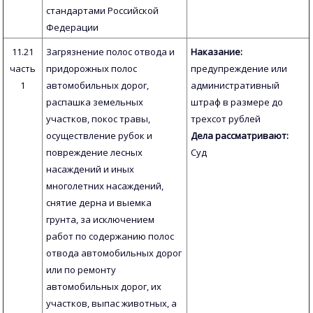
стандартами Российской
Федерации
11.21
Загрязнение полос отвода и
Наказание:
часть
придорожных полос
предупреждение или
1
автомобильных дорог,
административный
распашка земельных
штраф в размере до
участков, покос травы,
трехсот рублей
осуществление рубок и
Дела рассматривают:
повреждение лесных
Суд
насаждений и иных
многолетних насаждений,
снятие дерна и выемка
грунта, за исключением
работ по содержанию полос
отвода автомобильных дорог
или по ремонту
автомобильных дорог, их
участков, выпас животных, а