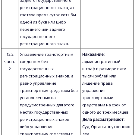
заднего государственного
регистрационного знака, а в
светлое время суток хотя бы
одной из букв или цифр
переднего или заднего
государственного
регистрационного знака.
12.2
Управление транспортным
Наказание:
часть
средством без
административный
2
государственных
штраф в размере пяти
регистрационных знаков, а
тысяч рублей или
равно управление
лишение права
транспортным средством без
управления
установленных на
транспортными
предусмотренных для этого
средствами на срок от
местах государственных
одного до трех месяцев
регистрационных знаков
Дела рассматривают:
либо управление
Суд, Органы внутренних
транспортным средством с
дел