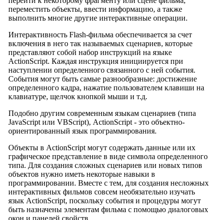
перейти к некоторому фрагменту или сцене фильма,
переместить объекты, ввести информацию, а также
выполнить многие другие интерактивные операции.
Интерактивность Flash-фильма обеспечивается за счет
включения в него так называемых сценариев, которые
представляют собой набор инструкций на языке
ActionScript. Каждая инструкция инициируется при
наступлении определенного связанного с ней события.
События могут быть самые разнообразные: достижение
определенного кадра, нажатие пользователем клавиши на
клавиатуре, щелчок кнопкой мыши и т.д.
Подобно другим современным языкам сценариев (типа
JavaScript или VBScript), ActionScript - это объектно-
ориентированный язык программирования.
Объекты в ActionScript могут содержать данные или их
графическое представление в виде символа определенного
типа. Для создания сложных сценариев или новых типов
объектов нужно иметь некоторые навыки в
программировании. Вместе с тем, для создания несложных
интерактивных фильмов совсем необязательно изучать
язык ActionScript, поскольку события и процедуры могут
быть назначены элементам фильма с помощью диалоговых
окон и панелей свойств.