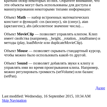
краткий обзор некоторых из них. Обратите внимание, что
эти объекты могут быть использованы для доступа и
манипулирования некоторыми типами информации:
Объект
Math
— набор встроенных математических
констант и функций: cos (косинус), sin (синус), atan
(арктангенс), abs (абсолютное значение числа)…
Объект
MovieClip
— позволяет управлять клипом. Клип
имеет свойства (например, _height, _rotation, _totalframes) и
методы (play, loadMovie или duplicateMovieClip).
Объект
Mouse
— позволяет скрывать стандартный курсор,
чтобы можно было использовать какой-то другой.
Объект
Sound
— позволяет добавлять звуки к клипу и
управлять ими во время проигрывания клипа. Например,
можно регулировать громкость (setVolume) или баланс
(setPan).
Далее
Last modified: Wednesday, 16 September 2015, 10:34 AM
Skip Navigation