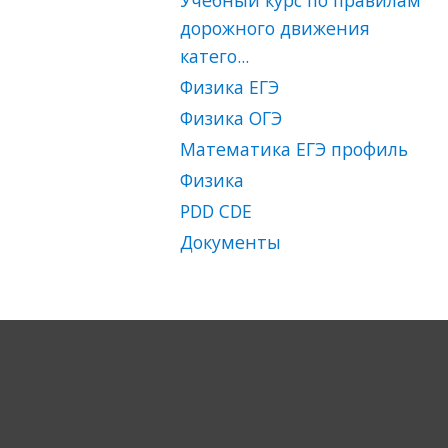
Учебный курс по правилам
дорожного движения
катего...
Физика ЕГЭ
Физика ОГЭ
Математика ЕГЭ профиль
Физика
PDD CDЕ
Документы