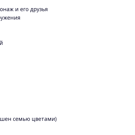
наж и его друзья
ружения
й
ашен семью цветами)