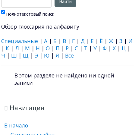
Полнотекстовый поиск
Обзор глоссария по алфавиту
Специальные
|
А
|
Б
|
В
|
Г
|
Д
|
Е
|
Ё
|
Ж
|
З
|
И
|
К
|
Л
|
М
|
Н
|
О
|
П
|
Р
|
С
|
Т
|
У
|
Ф
|
Х
|
Ц
|
Ч
|
Ш
|
Щ
|
Э
|
Ю
|
Я
|
Все
В этом разделе не найдено ни одной
записи
Навигация
В начало
Страницы сайта