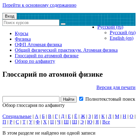
Перейти к основному содержанию
Вход
Русский ‎(ru)‎
Русский ‎(ru)‎
Курсы
English ‎(en)‎
Физика
ОФП Атомная физика
Общий физический практикум. Атомная физика
Глоссарий по атомной физике
Обзор по алфавиту
Глоссарий по атомной физике
Версия для печати
Полнотекстовый поиск
Обзор глоссария по алфавиту
Специальные
|
А
|
Б
|
В
|
Г
|
Д
|
Е
|
Ё
|
Ж
|
З
|
И
|
К
|
Л
|
М
|
Н
|
О
|
П
|
Р
|
С
|
Т
|
У
|
Ф
|
Х
|
Ц
|
Ч
|
Ш
|
Щ
|
Э
|
Ю
|
Я
|
Все
В этом разделе не найдено ни одной записи