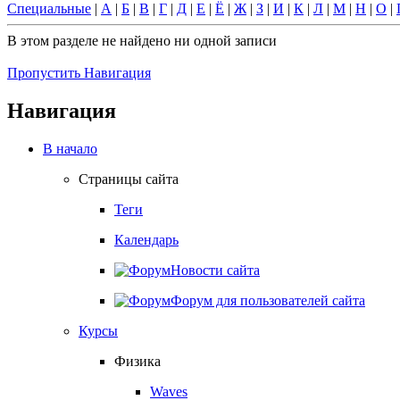
Специальные
|
А
|
Б
|
В
|
Г
|
Д
|
Е
|
Ё
|
Ж
|
З
|
И
|
К
|
Л
|
М
|
Н
|
О
|
В этом разделе не найдено ни одной записи
Пропустить Навигация
Навигация
В начало
Страницы сайта
Теги
Календарь
Новости сайта
Форум для пользователей сайта
Курсы
Физика
Waves