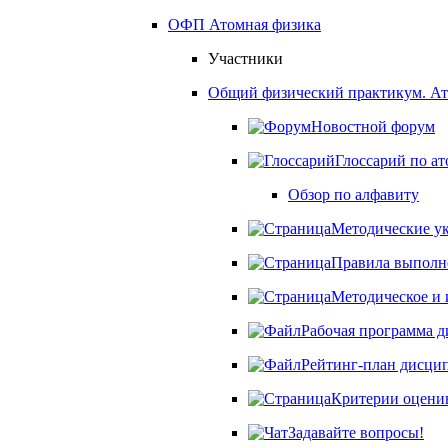
ОФП Атомная физика
Участники
Общий физический практикум. Ат
Новостной форум
Глоссарий по а
Обзор по алфавиту
Методические ук
Правила выполне
Методическое и 
Рабочая программа 
Рейтинг-план дисци
Критерии оценив
Задавайте вопросы!