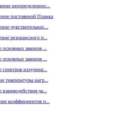
ение неопределеннос...
ение постоянной Планка
ние чувствительнос...
ние резонансного п...
 основных законов ...
 основных законов ...
 спектров излучени...
е температуры нагр...
 взаимодействия ча...
ние коэффициентов п...