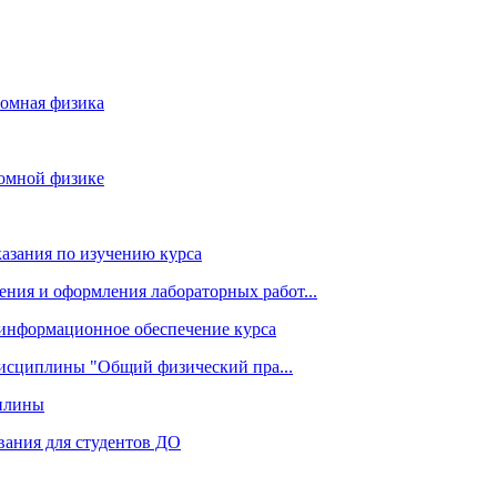
омная физика
томной физике
азания по изучению курса
ния и оформления лабораторных работ...
информационное обеспечение курса
дисциплины "Общий физический пра...
плины
ания для студентов ДО