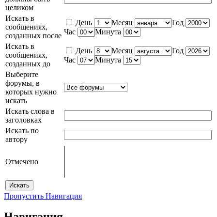
целиком
Искать в
День
Месяц
Год
сообщениях,
Час
Минута
созданных после
Искать в
День
Месяц
Год
сообщениях,
Час
Минута
созданных до
Выберите
форумы, в
которых нужно
искать
Искать слова в
заголовках
Искать по
автору
Отмечено
Пропустить Навигация
Навигация