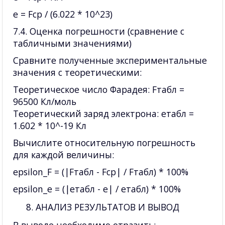
e = Fср / (6.022 * 10^23)
7.4. Оценка погрешности (сравнение с
табличными значениями)
Сравните полученные экспериментальные
значения с теоретическими:
Теоретическое число Фарадея: Fтабл =
96500 Кл/моль
Теоретический заряд электрона: eтабл =
1.602 * 10^-19 Кл
Вычислите относительную погрешность
для каждой величины:
epsilon_F = (|Fтабл - Fср| / Fтабл) * 100%
epsilon_e = (|eтабл - e| / eтабл) * 100%
АНАЛИЗ РЕЗУЛЬТАТОВ И ВЫВОД