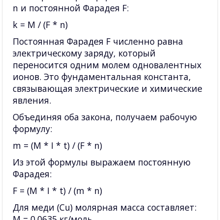
n и постоянной Фарадея F:
k = M / (F * n)
Постоянная Фарадея F численно равна
электрическому заряду, который
переносится одним молем одновалентных
ионов. Это фундаментальная константа,
связывающая электрические и химические
явления.
Объединяя оба закона, получаем рабочую
формулу:
m = (M * I * t) / (F * n)
Из этой формулы выражаем постоянную
Фарадея:
F = (M * I * t) / (m * n)
Для меди (Cu) молярная масса составляет:
M = 0.0635 кг/моль