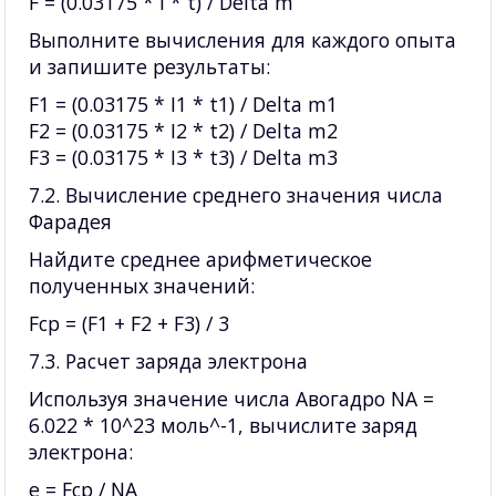
F = (0.03175 * I * t) / Delta m
Выполните вычисления для каждого опыта
и запишите результаты:
F1 = (0.03175 * I1 * t1) / Delta m1
F2 = (0.03175 * I2 * t2) / Delta m2
F3 = (0.03175 * I3 * t3) / Delta m3
7.2. Вычисление среднего значения числа
Фарадея
Найдите среднее арифметическое
полученных значений:
Fср = (F1 + F2 + F3) / 3
7.3. Расчет заряда электрона
Используя значение числа Авогадро NA =
6.022 * 10^23 моль^-1, вычислите заряд
электрона:
e = Fср / NA