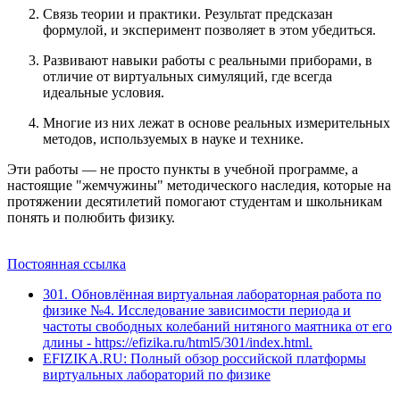
Связь теории и практики.
Результат предсказан
формулой, и эксперимент позволяет в этом убедиться.
Развивают навыки работы с реальными приборами,
в
отличие от виртуальных симуляций, где всегда
идеальные условия.
Многие из них лежат в основе реальных измерительных
методов,
используемых в науке и технике.
Эти работы — не просто пункты в учебной программе, а
настоящие "жемчужины" методического наследия, которые на
протяжении десятилетий помогают студентам и школьникам
понять и полюбить физику.
Постоянная ссылка
301. Обновлённая виртуальная лабораторная работа по
физике №4. Исследование зависимости периода и
частоты свободных колебаний нитяного маятника от его
длины - https://efizika.ru/html5/301/index.html.
EFIZIKA.RU: Полный обзор российской платформы
виртуальных лабораторий по физике