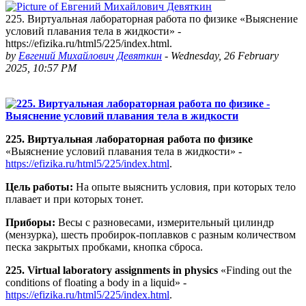
225. Виртуальная лабораторная работа по физике «Выяснение
условий плавания тела в жидкости» -
https://efizika.ru/html5/225/index.html.
by
Евгений Михайлович Девяткин
-
Wednesday, 26 February
2025, 10:57 PM
225. Виртуальная лабораторная работа по физике
«Выяснение условий плавания тела в жидкости» -
https://efizika.ru/html5/225/index.html
.
Цель работы:
На опыте выяснить условия, при которых тело
плавает и при которых тонет.
Приборы:
Весы с разновесами, измерительный цилиндр
(мензурка), шесть пробирок-поплавков с разным количеством
песка закрытых пробками, кнопка сброса.
225. Virtual laboratory assignments in physics
«Finding out the
conditions of floating a body in a liquid» -
https://efizika.ru/html5/225/index.html
.