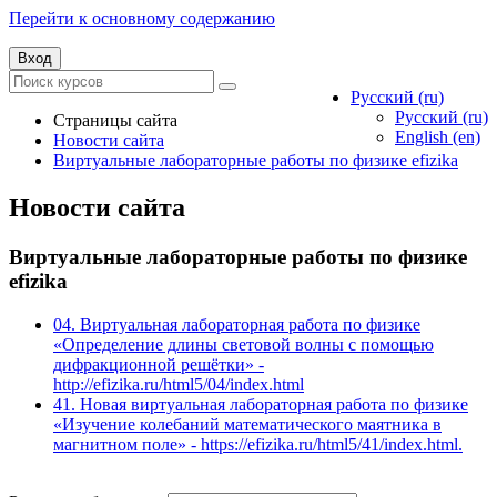
Перейти к основному содержанию
Вход
Русский ‎(ru)‎
Русский ‎(ru)‎
Страницы сайта
English ‎(en)‎
Новости сайта
Виртуальные лабораторные работы по физике efizika
Новости сайта
Виртуальные лабораторные работы по физике
efizika
04. Виртуальная лабораторная работа по физике
«Определение длины световой волны с помощью
дифракционной решётки» -
http://efizika.ru/html5/04/index.html
41. Новая виртуальная лабораторная работа по физике
«Изучение колебаний математического маятника в
магнитном поле» - https://efizika.ru/html5/41/index.html.