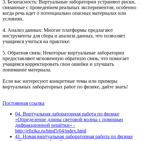
3.
Безопасность
: Виртуальные лаборатории устраняют риски,
связанные с проведением реальных экспериментов, особенно
когда речь идет о потенциально опасных материалах или
условиях.
4.
Анализ данных
: Многие платформы предлагают
инструменты для сбора и анализа данных, что позволяет
учащимся учиться на практике.
5.
Обратная связь
: Некоторые виртуальные лаборатории
предоставляют мгновенную обратную связь, что помогает
учащимся корректировать свои ошибки и улучшать
понимание материала.
Если вас интересуют конкретные темы или примеры
виртуальных лабораторных работ по физике, дайте знать!
Постоянная ссылка
04. Виртуальная лабораторная работа по физике
«Определение длины световой волны с помощью
дифракционной решётки» -
http://efizika.ru/html5/04/index.html
41. Новая виртуальная лабораторная работа по физике