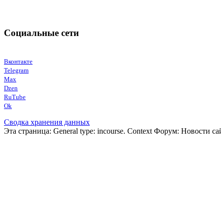
Е-mail: mediadidaktika@yandex.ru
Тел: +7(985)035-51-35
Социальные сети
Вконтакте
Telegram
Max
Dzen
RuTube
Ok
Сводка хранения данных
Эта страница: General type: incourse. Context Форум: Новости сайт