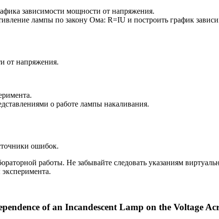
рафика зависимости мощности от напряжения.
отивление лампы по закону Ома:
R
=
I
U
и построить график зависи
и от напряжения.
еримента.
дставлениями о работе лампы накаливания.
сточники ошибок.
бораторной работы. Не забывайте следовать указаниям виртуаль
 эксперимента.
Dependence of an Incandescent Lamp on the Voltage Acr