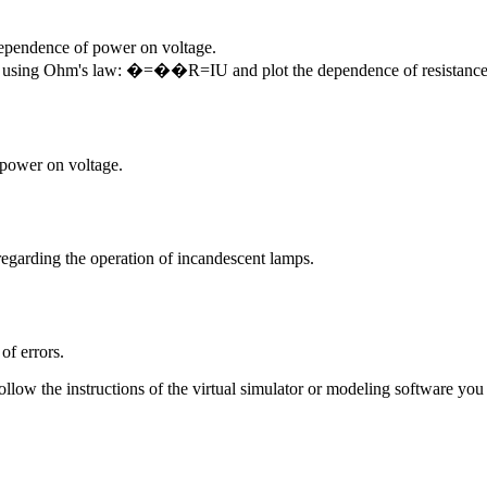
dependence of power on voltage.
mp using Ohm's law:
�=��
R
=
I
U
and plot the dependence of resistance
 power on voltage.
regarding the operation of incandescent lamps.
of errors.
ollow the instructions of the virtual simulator or modeling software you