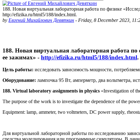
188. Новая виртуальная лабораторная работа по физике «Иссл
http://efizika.ru/html5/188/index.html.
by
Евгений Михайлович Девяткин
-
Friday, 8 December 2023, 11
188. Новая виртуальная лабораторная работа по
ее зажимах» -
http://efizika.ru/html5/188/index.html
.
Цель работы:
исследовать зависимость мощности, потребляемо
Оборудование:
лампочка 95 Вт, амперметр, два вольтметра, ис
188. Virtual laboratory assignments in physics
«Investigation of t
The purpose of the work is to investigate the dependence of the powe
Equipment: lamp, ammeter, two voltmeters, DC power supply, rheostat,
Для виртуальной лабораторной работы по исследованию завис
средства моделирования или программные симуляторы. В данно