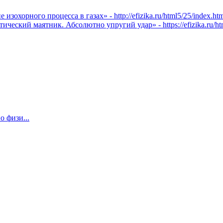
охорного процесса в газах» - http://efizika.ru/html5/25/index.htm
ческий маятник. Абсолютно упругий удар» - https://efizika.ru/htm
о физи...