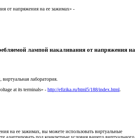
ия от напряжения на ее зажимах» -
требляемой лампой накаливания от напряжения на
, виртуальная лаборатория.
tage at its terminals» -
http://efizika.ru/html5/188/index.html
.
ния на ее зажимах, вы можете использовать виртуальные
те адаптировать под конкретные условия вашего виртуального