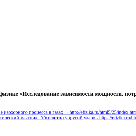
аботы по физике
 физике «Исследование зависимости мощности, по
охорного процесса в газах» - http://efizika.ru/html5/25/index.htm
ческий маятник. Абсолютно упругий удар» - https://efizika.ru/htm