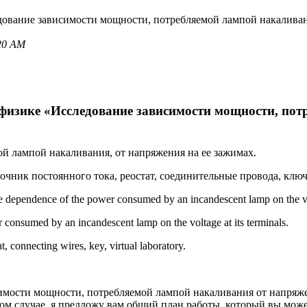
едование зависимости мощности, потребляемой лампой накаливан
:20 AM
 физике «Исследование зависимости мощности, по
й лампой накаливания, от напряжения на ее зажимах.
точник постоянного тока, реостат, соединительные провода, ключ
he dependence of the power consumed by an incandescent lamp on the vol
r consumed by an incandescent lamp on the voltage at its terminals.
 connecting wires, key, virtual laboratory.
имости мощности, потребляемой лампой накаливания от напряже
м случае, я предложу вам общий план работы, который вы може