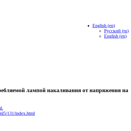
English ‎(en)‎
Русский ‎(ru)‎
English ‎(en)‎
требляемой лампой накаливания от напряжения на
l.
l5/131/index.html