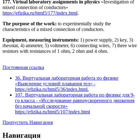
177. Virtual laboratory assignments in physics
«Investigation of
mixed connection of conductors»
https://efizika.ru/html5/177/index.html
.
The purpose of the work:
to experimentally study the
characteristics of a mixed connection of conductors.
Equipment, measuring instruments:
1) power supply, 2) key, 3)
rheostat, 4) ammeter, 5) voltmeter, 6) connecting wires, 7) three wire
resistors with resistances of 1 ohm, 2 ohm and 4 ohm.
Постоянная ссылка
36. Виртуальная лабораторная работа по физике
«Выяснение условий плавания тел» -
https://efizika.ru/html5/36/index.html.
107. Виртуальная лабораторная работа по физике для 9-
го класса - «Исследование равноускоренного движения
без начальной скорости»
https://efizika.ru/html5/107/index.html
Пропустить Навигация
Навигация