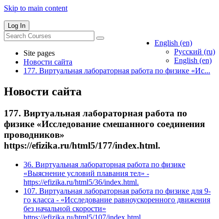
Skip to main content
Log In
English ‎(en)‎
Русский ‎(ru)‎
Site pages
English ‎(en)‎
Новости сайта
177. Виртуальная лабораторная работа по физике «Ис...
Новости сайта
177. Виртуальная лабораторная работа по
физике «Исследование смешанного соединения
проводников»
https://efizika.ru/html5/177/index.html.
36. Виртуальная лабораторная работа по физике
«Выяснение условий плавания тел» -
https://efizika.ru/html5/36/index.html.
107. Виртуальная лабораторная работа по физике для 9-
го класса - «Исследование равноускоренного движения
без начальной скорости»
https://efizika.ru/html5/107/index.html