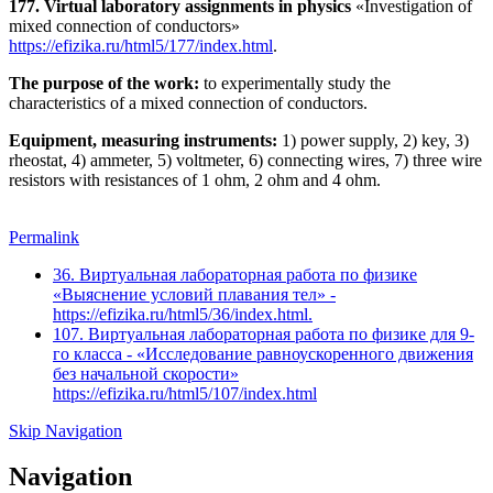
177. Virtual laboratory assignments in physics
«Investigation of
mixed connection of conductors»
https://efizika.ru/html5/177/index.html
.
The purpose of the work:
to experimentally study the
characteristics of a mixed connection of conductors.
Equipment, measuring instruments:
1) power supply, 2) key, 3)
rheostat, 4) ammeter, 5) voltmeter, 6) connecting wires, 7) three wire
resistors with resistances of 1 ohm, 2 ohm and 4 ohm.
Permalink
36. Виртуальная лабораторная работа по физике
«Выяснение условий плавания тел» -
https://efizika.ru/html5/36/index.html.
107. Виртуальная лабораторная работа по физике для 9-
го класса - «Исследование равноускоренного движения
без начальной скорости»
https://efizika.ru/html5/107/index.html
Skip Navigation
Navigation