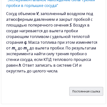
пробки в горлышке сосуда"
Сосуд объемом
V
, заполненный воздухом под
атмосферным давлением и закрыт пробкой с
площадью поперечного сечения
S
. Воздух в
сосуде нагревается до вылета пробки
сгорающим топливом с удельной теплотой
сгорания
q.
Масса топлива при этом изменяется
от
m
до
m
до вылета пробки. По результатам
1
2
эксперимента найти силу трения пробки о
стенки сосуда, если КПД теплового процесса
равен
h
. Ответ записать в системе СИ и
округлить до целого числа.
Постоянная ссылка