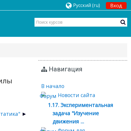
Русский ‎(ru)‎
Вход
Навигация
силы
В начало
Новости сайта
1.17. Экспериментальная
задача "Изучение
Статика"
движения ...
Форум для