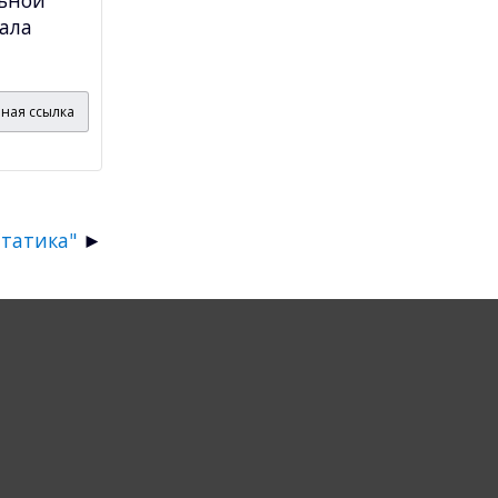
иала
ная ссылка
Статика"