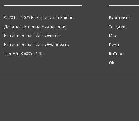
© 2016 – 2025 Все права защищены
Вконтакте
Девяткин Евгений Михайлович
Telegram
Е-mail: mediadidaktika@mail.ru
Max
Е-mail: mediadidaktika@yandex.ru
Dzen
Тел: +7(985)035-51-35
RuTube
Ok