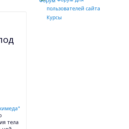
пользователей сайта
Курсы
под
химеда"
о
ия тела
льной