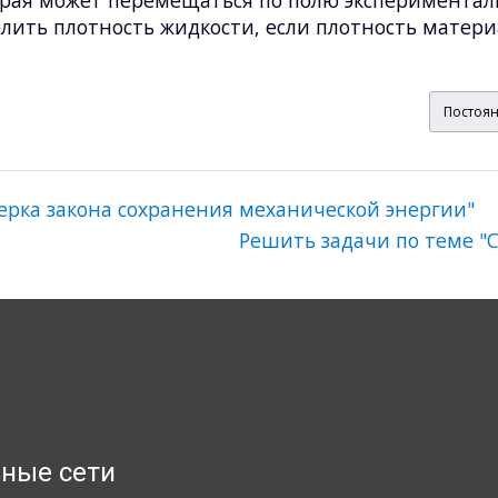
елить плотность жидкости, если плотность матер
Постоян
верка закона сохранения механической энергии"
Решить задачи по теме "
ные сети