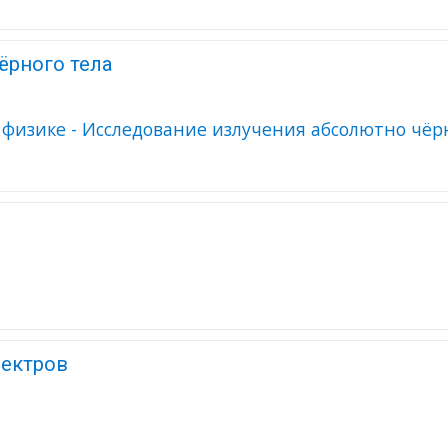
ёрного тела
пектров