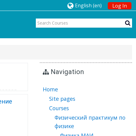
English ‎(en)‎
Log In
Navigation
Home
Site pages
ение
Courses
Физический практикум по
физике
Физика МАИ