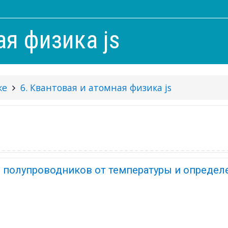
ая физика js
ке
6. Квантовая и атомная физика js
я полупроводников от температуры и определ