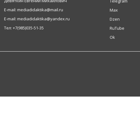
Девяткин Евгений Михайлович
Telegram
Е-mail: mediadidaktika@mail.ru
Max
Е-mail: mediadidaktika@yandex.ru
Dzen
Тел: +7(985)035-51-35
RuTube
Ok